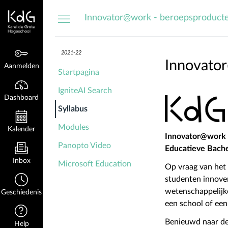
Dashboard
Innovator@work - beroepsproduct
2021-22
Innovato
Aanmelden
Startpagina
IgniteAI Search
Dashboard
Syllabus
Modules
Kalender
Innovator@work
Panopto Video
Educatieve Bache
Inbox
Microsoft Education
Op vraag van het
studenten innover
wetenschappelijk
Geschiedenis
een school of een
Benieuwd naar de
Help